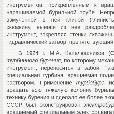
инструментов, прикрепленным к вра
наращиваемой бурильной трубе. Неп
взмученной в ней глиной (глинист
скважину, вынося из нее раздробле
инструмент, закрепляя стенки скважин
гидравлический затвор, препятствующий
В 1924 г. М.А. Капелюшников (
турбинного бурения,
по которому механ
инструмент, переносится в забой. Та
специальная турбина, вращаемая пода
раствором. Применение
турбобура
ис
вращать всю тяжелую колонну бурильн
технику бурения и сделало ее более эко
СССР, был сконструирован
электроб
вращаемый специальным электродвигат