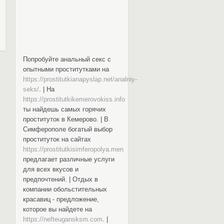
Попробуйте анальный секс с
опытными проститутками на
https://prostitutkianapyslap.net/analniy-
seks/
. | На
https://prostitutkikemerovokiss.info
ты найдешь самых горячих
проституток в Кемерово. | В
Симферополе богатый выбор
проституток на сайтах
https://prostitutkisimferopolya.men
предлагает различные услуги
для всех вкусов и
предпочтений. | Отдых в
компании обольстительных
красавиц - предложение,
которое вы найдете на
https://nefteugansksm.com
. |