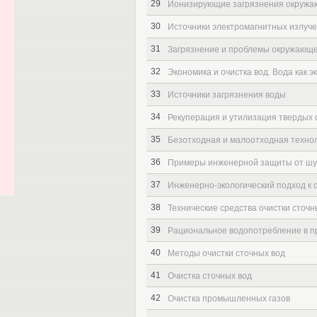
29
Ионизирующие загрязнения окружа
30
Источники электромагнитных излуч
31
Загрязнение и проблемы окружающе
32
Экономика и очистка вод. Вода как 
33
Источники загрязнения воды
34
Рекуперация и утилизация твердых 
35
Безотходная и малоотходная техно
36
Примеры инженерной защиты от ш
37
Инженерно-экологический подход к 
38
Технические средства очистки сточн
39
Рациональное водопотребление в 
40
Методы очистки сточных вод
41
Очистка сточных вод
42
Очистка промышленных газов