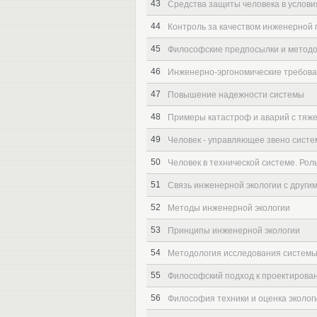
43
Средства защиты человека в услов
44
Контроль за качеством инженерной 
45
Философские предпосылки и методо
46
Инженерно-эргономические требова
47
Повышение надежности системы
48
Примеры катастроф и аварий с тяж
49
Человек - управляющее звено систем
50
Человек в технической системе. Рол
51
Связь инженерной экологии с други
52
Методы инженерной экологии
53
Принципы инженерной экологии
54
Методология исследования систем
55
Философский подход к проектирова
56
Философия техники и оценка эколог