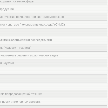
иях развития техносферы
продукции
логические принципы при системном подходе
ния к системе "человек-машина среда" (СЧМС)
елыми экологическими последствиями
ы “человек – техника”
ь человека в решении экологических задач
ми науками
ы
нию природозащитной техники
ичности инженерных средств.