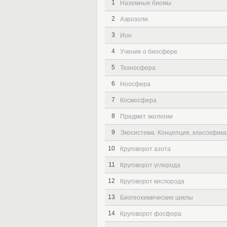
1
Наземные биомы
2
Аэрозоли
3
Ион
4
Учение о биосфере
5
Техносфера
6
Ноосфера
7
Космосфера
8
Предмет экологии
9
Экосистема. Концепция, классифика
10
Круговорот азота
11
Круговорот углерода
12
Круговорот кислорода
13
Биогеохимические циклы
14
Круговорот фосфора