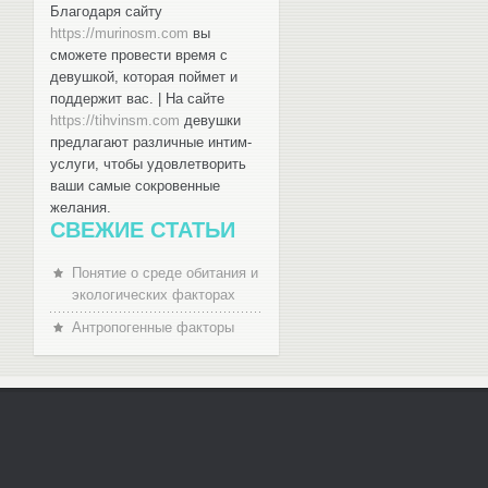
Благодаря сайту
https://murinosm.com
вы
сможете провести время с
девушкой, которая поймет и
поддержит вас. | На сайте
https://tihvinsm.com
девушки
предлагают различные интим-
услуги, чтобы удовлетворить
ваши самые сокровенные
желания.
СВЕЖИЕ СТАТЬИ
Понятие о среде обитания и
экологических факторах
Антропогенные факторы