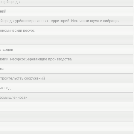
ющей среды
ений
й среды урбанизированных территорий. Источники шума и вибрации
экономический ресурс
отходов
логии. Ресурсосберегающие производства
ума
строительству сооружений
ых вод
промышленности